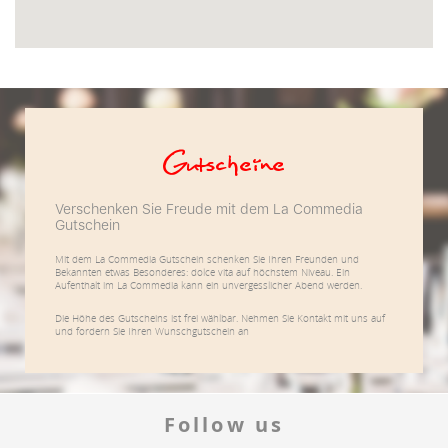
Gutscheine
Verschenken Sie Freude mit dem La Commedia
Gutschein
Mit dem La Commedia Gutschein schenken Sie Ihren Freunden und
Bekannten etwas Besonderes: dolce vita auf höchstem Niveau. Ein
Aufenthalt im La Commedia kann ein unvergesslicher Abend werden.
Die Höhe des Gutscheins ist frei wählbar. Nehmen Sie Kontakt mit uns auf
und fordern Sie Ihren Wunschgutschein an
Follow us